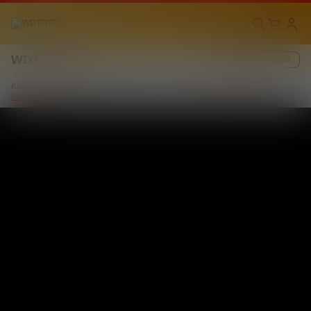
WDTOTO
Pelajari lebih lanjut
RESMI
Klik di Sini untuk Bergabung dengan WDTOTO >>
Hiburan Online
Menyenangkan