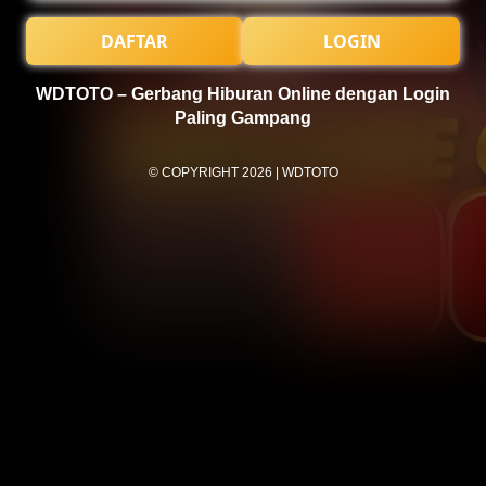
DAFTAR
LOGIN
WDTOTO – Gerbang Hiburan Online dengan Login
Paling Gampang
© COPYRIGHT 2026
|
WDTOTO